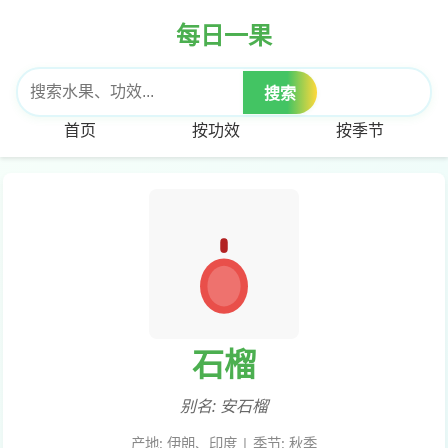
每日一果
搜索
首页
按功效
按季节
石榴
别名:
安石榴
产地:
伊朗、印度
| 季节:
秋季