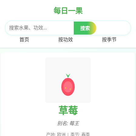
每日一果
搜索
首页
按功效
按季节
草莓
别名:
莓王
产地:
欧洲
| 季节:
春季